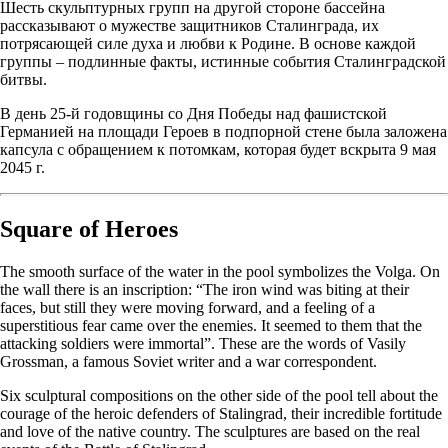
Шесть скульптурных групп на другой стороне бассейна
рассказывают о мужестве защитников Сталинграда, их
потрясающей силе духа и любви к Родине. В основе каждой
группы – подлинные факты, истинные события Сталинградской
битвы.
В день 25-й годовщины со Дня Победы над фашистской
Германией на площади Героев в подпорной стене была заложена
капсула с обращением к потомкам, которая будет вскрыта 9 мая
2045 г.
Square of Heroes
The smooth surface of the water in the pool symbolizes the Volga. On
the wall there is an inscription: “The iron wind was biting at their
faces, but still they were moving forward, and a feeling of a
superstitious fear came over the enemies. It seemed to them that the
attacking soldiers were immortal”. These are the words of Vasily
Grossman, a famous Soviet writer and a war correspondent.
Six sculptural compositions on the other side of the pool tell about the
courage of the heroic defenders of Stalingrad, their incredible fortitude
and love of the native country. The sculptures are based on the real