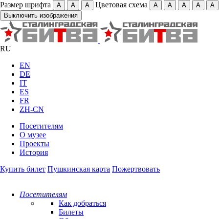
Размер шрифта
Цветовая схема
А
А
А
А
А
А
А
А
Выключить изображения
RU
EN
DE
IT
ES
FR
ZH-CN
Посетителям
О музее
Проекты
История
Купить билет
Пушкинская карта
Пожертвовать
Посетителям
Как добраться
Билеты