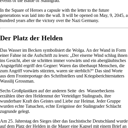
events of the Battle of Stalingrad.
In the Square of Heroes a capsule with the letter to the future
generations was laid into the wall. It will be opened on May, 9, 2045, a
hundred years after the victory over the Nazi Germany.
Der Platz der Helden
Das Wasser im Becken symbolisiert die Wolga. An der Wand in Form
einer Fahne ist die Aufschrift zu lesen: „Der eiserne Wind schlug ihnen
ins Gesicht, aber sie schritten immer vorwärts und ein abergläubisches
Angstgefühl ergriff den Gegner: Waren das überhaupt Menschen, die
zum Angriff vorwärts stürzten, waren sie sterblich?“ Das sind Worte
aus dem Frontreportage des Schriftstellers und Kriegsberichterstatters
Wassilij Grossman.
Sechs Großplastiken auf der anderen Seite des Wasserbeckens
erzählen über den Heldenmut der Verteidiger Stalingrads, ihre
wunderbare Kraft des Geistes und Liebe zur Heimat. Jeder Gruppe
wurden echte Tatsachen, echte Ereignisse der Stalingrader Schlacht
zugrunde gelegt.
Am 25. Jahrestag des Sieges über das faschistische Deutschland wurde
auf dem Platz der Helden in die Mauer eine Kapsel mit einem Brief an