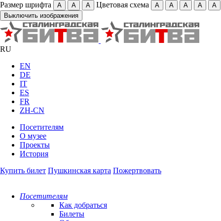
Размер шрифта
Цветовая схема
А
А
А
А
А
А
А
А
Выключить изображения
RU
EN
DE
IT
ES
FR
ZH-CN
Посетителям
О музее
Проекты
История
Купить билет
Пушкинская карта
Пожертвовать
Посетителям
Как добраться
Билеты