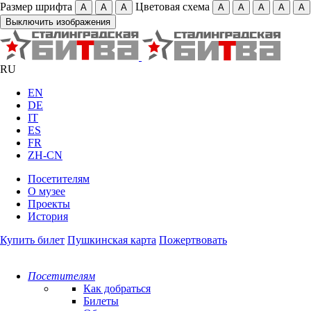
Размер шрифта
Цветовая схема
А
А
А
А
А
А
А
А
Выключить изображения
RU
EN
DE
IT
ES
FR
ZH-CN
Посетителям
О музее
Проекты
История
Купить билет
Пушкинская карта
Пожертвовать
Посетителям
Как добраться
Билеты