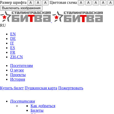
Размер шрифта
Цветовая схема
А
А
А
А
А
А
А
А
Выключить изображения
RU
EN
DE
IT
ES
FR
ZH-CN
Посетителям
О музее
Проекты
История
Купить билет
Пушкинская карта
Пожертвовать
Посетителям
Как добраться
Билеты