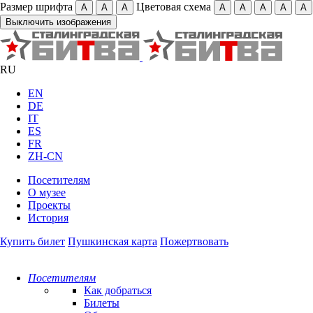
Размер шрифта
Цветовая схема
А
А
А
А
А
А
А
А
Выключить изображения
RU
EN
DE
IT
ES
FR
ZH-CN
Посетителям
О музее
Проекты
История
Купить билет
Пушкинская карта
Пожертвовать
Посетителям
Как добраться
Билеты