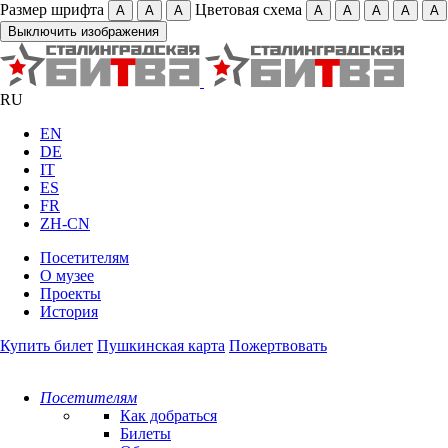
Размер шрифта
Цветовая схема
А
А
А
А
А
А
А
А
Выключить изображения
RU
EN
DE
IT
ES
FR
ZH-CN
Посетителям
О музее
Проекты
История
Купить билет
Пушкинская карта
Пожертвовать
Посетителям
Как добраться
Билеты