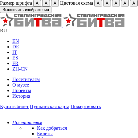
Размер шрифта
Цветовая схема
А
А
А
А
А
А
А
А
Выключить изображения
RU
EN
DE
IT
ES
FR
ZH-CN
Посетителям
О музее
Проекты
История
Купить билет
Пушкинская карта
Пожертвовать
Посетителям
Как добраться
Билеты