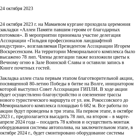
24 октября 2023
24 октября 2023 г. на Мамаевом кургане проходила церемония
закладки «Аллеи Памяти павшим героям от благодарных
потомков». В мероприятии принимала участие делегация
Ассоциации «Гильдия профессионалов ландшафтной
индустрии», возглавляемая Президентом Ассоциации Игорем
Воскресенским. На территории Мемориального комплекса было
высажено 78 лип. Члены делегации также возложили цветы к
Вечному огню в Зале Воинской Славы и оставили запись в
Книге почетных гостей.
Закладка аллеи стала первым этапом благотворительной акции,
посвященной 80-летию Победы в битве на Волге, инициатором
которой выступил Совет Ассоциации ГИПЛИ. В ходе акции
будет осуществлено благоустройство и озеленение трассы
нового туристического маршрута от ул. им. Рокоссовского до
Мемориального комплекса площадью 6 682 м. Все работы по
акции будут проведены в три этапа. На первом этапе, в октябре
2023 г., предполагается высадить 78 лип, на втором – в марте-
апреле 2024 года – посадить 78 клёнов и осуществить монтаж
оборудования системы автополива, на заключительном этапе, в
октябре 2024 г., будет смонтировано оборудование системы