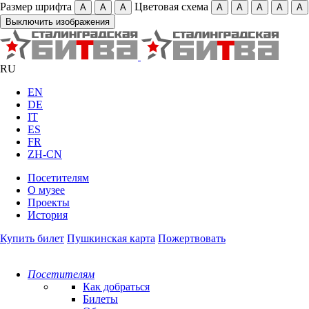
Размер шрифта
Цветовая схема
А
А
А
А
А
А
А
А
Выключить изображения
RU
EN
DE
IT
ES
FR
ZH-CN
Посетителям
О музее
Проекты
История
Купить билет
Пушкинская карта
Пожертвовать
Посетителям
Как добраться
Билеты