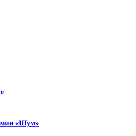
ве
ремии «Шум»