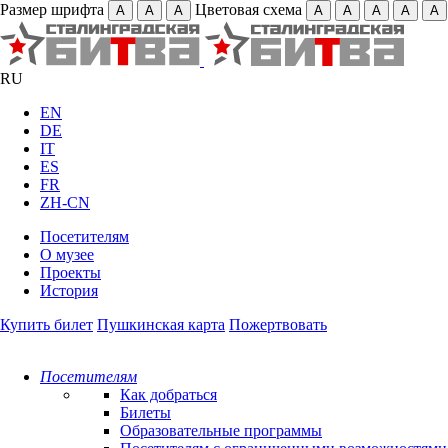
Размер шрифта
Цветовая схема
А
А
А
А
А
А
А
А
RU
EN
DE
IT
ES
FR
ZH-CN
Посетителям
О музее
Проекты
История
Купить билет
Пушкинская карта
Пожертвовать
Посетителям
Как добраться
Билеты
Образовательные программы