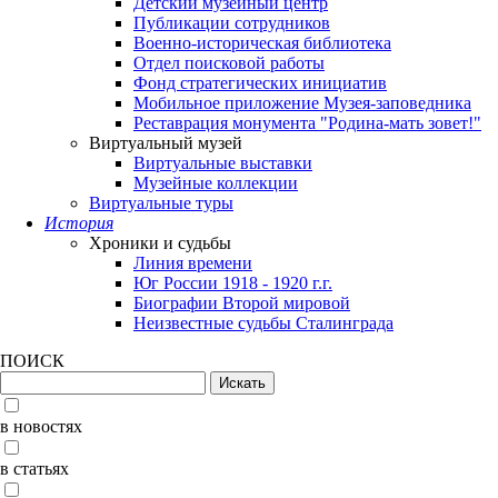
Детский музейный центр
Публикации сотрудников
Военно-историческая библиотека
Отдел поисковой работы
Фонд стратегических инициатив
Мобильное приложение Музея-заповедника
Реставрация монумента "Родина-мать зовет!"
Виртуальный музей
Виртуальные выставки
Музейные коллекции
Виртуальные туры
История
Хроники и судьбы
Линия времени
Юг России 1918 - 1920 г.г.
Биографии Второй мировой
Неизвестные судьбы Сталинграда
ПОИСК
в новостях
в статьях