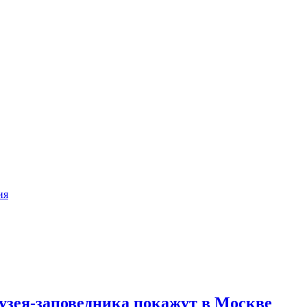
ия
зея-заповедника покажут в Москве