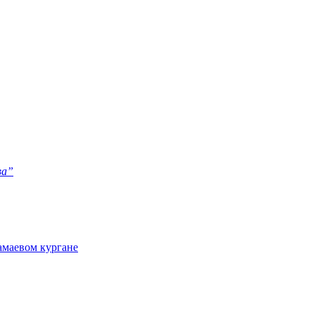
ва”
амаевом кургане