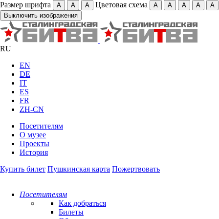
Размер шрифта
Цветовая схема
А
А
А
А
А
А
А
А
Выключить изображения
RU
EN
DE
IT
ES
FR
ZH-CN
Посетителям
О музее
Проекты
История
Купить билет
Пушкинская карта
Пожертвовать
Посетителям
Как добраться
Билеты