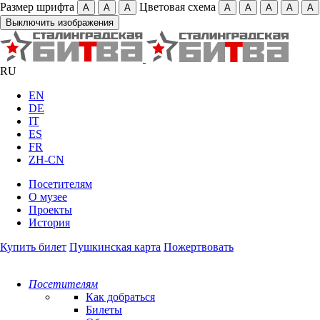
Размер шрифта
Цветовая схема
А
А
А
А
А
А
А
А
Выключить изображения
RU
EN
DE
IT
ES
FR
ZH-CN
Посетителям
О музее
Проекты
История
Купить билет
Пушкинская карта
Пожертвовать
Посетителям
Как добраться
Билеты