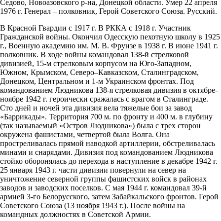
Седово, Новоазовского р-на, Донецкой области. Умер 22 апреля
1976 г. Генерал – полковник, Герой Советского Союза. Русский.
В Красной Гвардии с 1917 г. В РККА с 1918 г. Участник
Гражданской войны. Окончил Одесскую пехотную школу в 1925
г., Военную академию им. М. В. Фрунзе в 1938 г. В июне 1941 г.
полковник. В ходе войны командовал 138-й стрелковой
дивизией, 15-м стрелковым корпусом на Юго-Западном,
Южном, Крымском, Северо–Кавказском, Сталинградском,
Донецком, Центральном и 1-м Украинском фронтах. Под
командованием Людникова 138-я стрелковая дивизия в октябре-
ноябре 1942 г. героически сражалась с врагом в Сталинграде.
Сто дней и ночей эта дивизия вела тяжелые бои за завод
«Баррикады». Территория 700 м. по фронту и 400 м. в глубину
(так называемый «Остров Людникова») была с трех сторон
окружена фашистами, четвертой была Волга. Она
простреливалась прямой наводкой артиллерии, обстреливалась
минами и снарядами. Дивизия под командованием Людникова
стойко оборонялась до перехода в наступление в декабре 1942 г.
25 января 1943 г. части дивизии повернули на север на
уничтожение северной группы фашистских войск в районах
заводов и заводских поселков. С мая 1944 г. командовал 39-й
армией 3-го Белорусского, затем Забайкальского фронтов. Герой
Советского Союза (13 ноября 1943 г.). После войны на
командных должностях в Советской Армии.