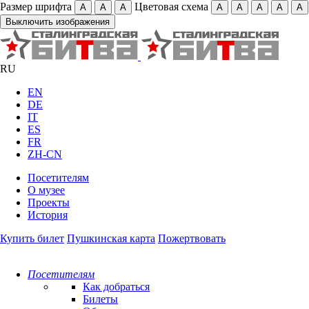
Размер шрифта
Цветовая схема
А
А
А
А
А
А
А
А
Выключить изображения
RU
EN
DE
IT
ES
FR
ZH-CN
Посетителям
О музее
Проекты
История
Купить билет
Пушкинская карта
Пожертвовать
Посетителям
Как добраться
Билеты