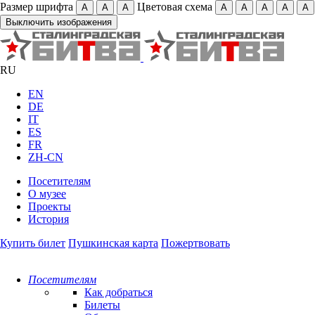
Размер шрифта
Цветовая схема
А
А
А
А
А
А
А
А
Выключить изображения
RU
EN
DE
IT
ES
FR
ZH-CN
Посетителям
О музее
Проекты
История
Купить билет
Пушкинская карта
Пожертвовать
Посетителям
Как добраться
Билеты