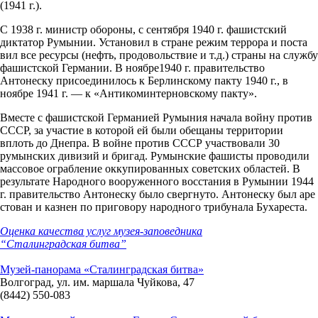
(1941 г.).
С 1938 г. министр обороны, с сентября 1940 г. фашистский
диктатор Румынии. Ус­
тановил в стране режим террора и поста­
вил все ресурсы (нефть, продовольствие
и т.д.) страны на службу
фашистской
Германии. В
ноябре
1940 г. правительство
Антонеску присоединилось к Берлинско­
му пакту 1940 г., в
ноябре 1941 г. — к «Анти
коминтерновскому пакту».
Вместе с фа­
шистской Германией Румыния начала вой­
ну против
СССР, за участие в которой ей
были обещаны территории
вплоть до
Днепра. В войне против СССР участво­
вали 30
румынских дивизий и бригад. Ру­
мынские фашисты проводили
массовое ог­
рабление оккупированных советских областей.
В
результате Народного вооруженного
восстания в Румынии 1944
г. правительство
Антонеску было свергнуто. Антонеску был аре­
стован и казнен по приговору народного
трибунала Бухареста.
Оценка качества услуг музея-заповедника
“Сталинградская битва”
Музей-панорама «Сталинградская битва»
Волгоград, ул. им. маршала Чуйкова, 47
(8442) 550-083