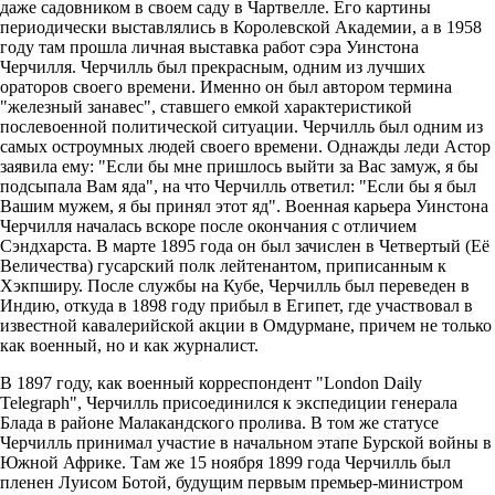
даже садовником в своем саду в Чартвелле. Его картины
периодически выставлялись в Королевской Академии, а в 1958
году там прошла личная выставка работ сэра Уинстона
Черчилля. Черчилль был прекрасным, одним из лучших
ораторов своего времени. Именно он был автором термина
"железный занавес", ставшего емкой характеристикой
послевоенной политической ситуации. Черчилль был одним из
самых остроумных людей своего времени. Однажды леди Астор
заявила ему: "Если бы мне пришлось выйти за Вас замуж, я бы
подсыпала Вам яда", на что Черчилль ответил: "Если бы я был
Вашим мужем, я бы принял этот яд". Военная карьера Уинстона
Черчилля началась вскоре после окончания с отличием
Сэндхарста. В марте 1895 года он был зачислен в Четвертый (Её
Величества) гусарский полк лейтенантом, приписанным к
Хэкпширу. После службы на Кубе, Черчилль был переведен в
Индию, откуда в 1898 году прибыл в Египет, где участвовал в
известной кавалерийской акции в Омдурмане, причем не только
как военный, но и как журналист.
В 1897 году, как военный корреспондент "London Daily
Telegraph", Черчилль присоединился к экспедиции генерала
Блада в районе Малакандского пролива. В том же статусе
Черчилль принимал участие в начальном этапе Бурской войны в
Южной Африке. Там же 15 ноября 1899 года Черчилль был
пленен Луисом Ботой, будущим первым премьер-министром