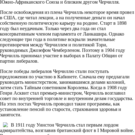
Южно-Африканского Союза и близким другом Черчилля.
После освобождения из плена Черчилль некоторое время провел
в США, где читал лекции, а на полученные деньги он начал
собственную политическую карьеру на родине. Старт в 1898
году был неудачным. Только через два года он стал
консервативным членом парламента от Ланкашира. Однако
следующие три года в политике вскрыли значительные
противоречия между Черчиллем и политикой Тори,
руководимых Джозефом Чемберленом. Поэтому в 1904 году
Черчилль принимал участие в выборах в Палату Общин от
партии либералов.
После победы либералов Черчиллю стали поступать
предложения по участию в Кабинете. Сначала ему предлагали
руководить министерством, занимавшимся делами колоний,
затем стать Тайным советником Королевы. Когда в 1908 году
Генри Асквит стал премьер-министром, Черчилль возглавил
совет по внутренней торговле и внутренним делам государства.
На этих постах Черчилль проводил такие программы, как
установление пенсий по старости, страхования здоровья и
занятости.
В 1911 году Уинстон Черчилль стал первым лордом
адмиралтейства, возглавив британский флот в I Мировой войне.