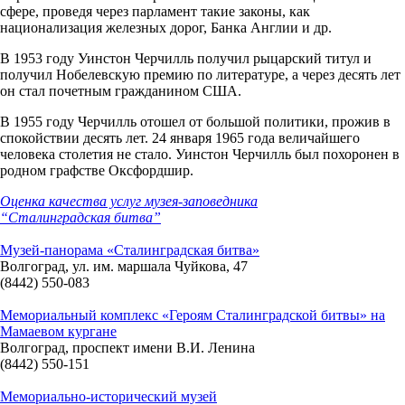
сфере, проведя через парламент такие законы, как
национализация железных дорог, Банка Англии и др.
В 1953 году Уинстон Черчилль получил рыцарский титул и
получил Нобелевскую премию по литературе, а через десять лет
он стал почетным гражданином США.
В 1955 году Черчилль отошел от большой политики, прожив в
спокойствии десять лет. 24 января 1965 года величайшего
человека столетия не стало. Уинстон Черчилль был похоронен в
родном графстве Оксфордшир.
Оценка качества услуг музея-заповедника
“Сталинградская битва”
Музей-панорама «Сталинградская битва»
Волгоград, ул. им. маршала Чуйкова, 47
(8442) 550-083
Мемориальный комплекс «Героям Сталинградской битвы» на
Мамаевом кургане
Волгоград, проспект имени В.И. Ленина
(8442) 550-151
Мемориально-исторический музей