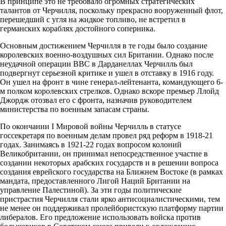
В принципе это не требовало огромных стратегических
талантов от Черчилля, поскольку прекрасно вооруженный флот,
перешедший с угля на жидкое топливо, не встретил в
германских кораблях достойного соперника.
Основным достижением Черчилля в те годы было создание
королевских военно-воздушных сил Британии. Однако после
неудачной операции ВВС в Дарданеллах Черчилль был
подвергнут серьезной критике и ушел в отставку в 1916 году.
Он ушел на фронт в чине генерал-лейтенанта, командующего 6-
м полком королевских стрелков. Однако вскоре премьер Ллойд
Джордж отозвал его с фронта, назначив руководителем
министерства по военным запасам страны.
По окончании I Мировой войны Черчилль в статусе
госсекретаря по военным делам провел ряд реформ в 1918-21
годах. Занимаясь в 1921-22 годах вопросом колоний
Великобритании, он принимал непосредственное участие в
создании некоторых арабских государств и в решении вопроса
создания еврейского государства на Ближнем Востоке (в рамках
мандата, предоставленного Лигой Наций Британии на
управление Палестиной). За эти годы политические
пристрастия Черчилля стали ярко антисоциалистическими, тем
не менее он поддерживал пролейбористскую платформу партии
либералов. Его предложение использовать войска против