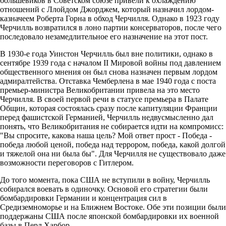
большевиков в Советском союзе привели к охлаждению
отношений с Ллойдом Джорджем, который назначил лордом-
казначеем Роберта Горна в обход Черчилля. Однако в 1923 году
Черчилль возвратился в лоно партии консерваторов, после чего
последовало незамедлительное его назначение на этот пост.
В 1930-е года Уинстон Черчилль был вне политики, однако в
сентябре 1939 года с началом II Мировой войны под давлением
общественного мнения он был снова назначен первым лордом
адмиралтейства. Отставка Чемберлена в мае 1940 года с поста
премьер-министра Великобритании привела на это место
Черчилля. В своей первой речи в статусе премьера в Палате
Общин, которая состоялась сразу после капитуляции Франции
перед фашистской Германией, Черчилль недвусмысленно дал
понять, что Великобритания не собирается идти на компромисс:
"Вы спросите, какова наша цель? Мой ответ прост - Победа -
победа любой ценой, победа над террором, победа, какой долгой
и тяжелой она ни была бы". Для Черчилля не существовало даже
возможности переговоров с Гитлером.
До того момента, пока США не вступили в войну, Черчилль
собирался воевать в одиночку. Основой его стратегии были
бомбардировки Германии и концентрация сил в
Средиземноморье и на Ближнем Востоке. Обе эти позиции были
поддержаны США после японской бомбардировки их военной
базы в Перл Харбор.