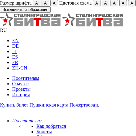
Размер шрифта
Цветовая схема
А
А
А
А
А
А
А
А
Выключить изображения
RU
EN
DE
IT
ES
FR
ZH-CN
Посетителям
О музее
Проекты
История
Купить билет
Пушкинская карта
Пожертвовать
Посетителям
Как добраться
Билеты