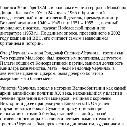
Родился 30 ноября 1874 г. в родовом имении герцогов Мальборо
Дворце Бленхейм. Умер 24 января 1965 г. Британский
государственный и политический деятель, премьер-министр
Великобритании в 1940 – 1945 гг. и 1951 – 1955 гг., военный,
журналист, писатель, лауреат Нобелевской премии по
литературе (1953 г.). По данным опроса, проведённого в 2002
году компанией BBC, его считают самым выдающимся
британцем в истории.
Отец Черчилля – лорд Рэндольф Спенсер-Черчилль, третий сын
7-го герцога Мальборо, был известным политиком, депутатом
Палаты общин от Консервативной партии, занимал должность
Канцлера казначейства. Мать – леди Рэндольф Черчилль, в
девичестве Дженни Джером, была дочерью богатого
американского бизнесмена.
Уинстон Черчилль вошел в историю Великобритании как самый
яркий английский политик ХХ века, находившийся у власти в
течение правления шести монархов - начиная с королевы
Виктории и до её праправнучки Елизаветы II. Он успел
поучаствовать в боях в Судане, и присутствовал при
испытаниях атомной бомбы, ставшей главной угрозой
послевоенного мира. Со своими неизменными котелком и
тростью Черчилль был прекрасным дипломатом, художником и