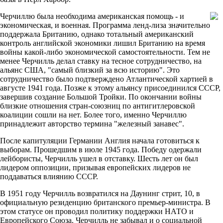
Черчиллю была необходима американская помощь - и
экономическая, и военная. Программа ленд-лиза значительно
поддержала Британию, однако тотальный американский
контроль английской экономики лишил Британию на время
войны какой-либо экономической самостоятельности. Тем не
менее Черчилль делал ставку на тесное сотрудничество, на
альянс США, "самый близкий за всю историю". Это
сотрудничество было подтверждено Атлантической хартией в
августе 1941 года. Позже к этому альянсу присоединился СССР,
завершив создание Большой Тройки. По окончании войны
близкие отношения стран-союзниц по антигитлеровской
коалиции сошли на нет. Более того, именно Черчиллю
принадлежит авторство термина "железный занавес".
После капитуляции Германии Англия начала готовиться к
выборам. Прошедшим в июле 1945 года. Победу одержали
лейбористы, Черчилль ушел в отставку. Шесть лет он был
лидером оппозиции, призывая европейских лидеров не
поддаваться влиянию СССР.
В 1951 году Черчилль возвратился на Даунинг стрит, 10, в
официальную резиденцию британского премьер-министра. В
этом статусе он проводил политику поддержки НАТО и
Европейского Союза. Черчилль не забывал и о социальной