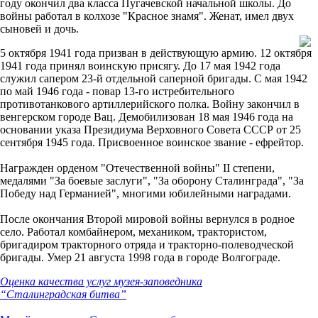
году окончил два класса Пугачевской начальной школы. До
войны работал в колхозе "Красное знамя". Женат, имел двух
сыновей и дочь.
5 октября 1941 года призван в действующую армию. 12 октября
1941 года принял воинскую присягу. До 17 мая 1942 года
служил сапером 23-й отдельной саперной бригады. С мая 1942
по май 1946 года - повар 13-го истребительного
противотанкового артиллерийского полка. Войну закончил в
венгерском городе Вац. Демобилизован 18 мая 1946 года на
основании указа Президиума Верховного Совета СССР от 25
сентября 1945 года. Присвоенное воинское звание - ефрейтор.
Награжден орденом "Отечественной войны" II степени,
медалями "За боевые заслуги", "За оборону Сталинграда", "За
Победу над Германией", многими юбилейными наградами.
После окончания Второй мировой войны вернулся в родное
село. Работал комбайнером, механиком, трактористом,
бригадиром тракторного отряда и тракторно-полеводческой
бригады. Умер 21 августа 1998 года в городе Волгограде.
Оценка качества услуг музея-заповедника
“Сталинградская битва”