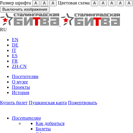
Размер шрифта
Цветовая схема
А
А
А
А
А
А
А
А
Выключить изображения
RU
EN
DE
IT
ES
FR
ZH-CN
Посетителям
О музее
Проекты
История
Купить билет
Пушкинская карта
Пожертвовать
Посетителям
Как добраться
Билеты