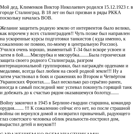
Мой дед, Клименков Виктор Николаевич родился 15.12.1923 г. в
городе Сталинград. В 18 лет он был призван в ряды РККА
поскольку началась ВОВ.
Желание защитить родную землю от интервентов было велико,
как впрочем у всех сталинградцев!! Чуть позже был направлен
на ускоренные курсы подготовки танкистов ( куда именно, к
сожалению не помню, по-моему в центральную Россию).
Учился очень хорошо, знаменитый Т-34 был вскоре усвоен и
затем в бой......Мясорубка и мясорубкa........Была героическая
защита своего родного Сталинграда, разгром
интернациональной группировки, был награждён орденами и
медалями, всегда был любим на своей родной земле!!! Ну а
затем участвовал в боях и сражениях во Втором и Четвёртом
Украинских Фронтах..... Был несколько раз серьёзно ранен,
иногда в самый последний миг успевал покинуть горящий танк
и добежать до к счастью рядом оказавшемуся болотцу.......
Войну закончил в 1945 в Берлине-гвардии старшина, командир
орудия........ !!! К сожалению сейчас его нет, но после страшной
войны он вернулся домой и возвратил привычный, радующего
глаз советского человека облик реальности-построил дом,
вырастил детей и внуков!!!