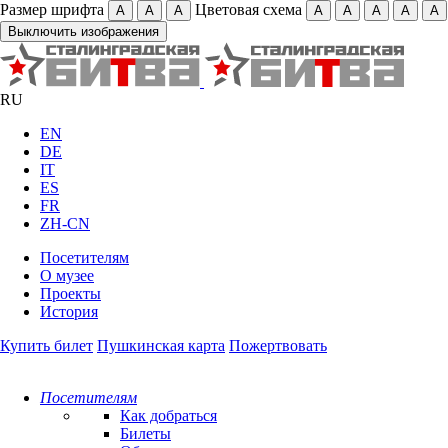
Размер шрифта
Цветовая схема
А
А
А
А
А
А
А
А
Выключить изображения
RU
EN
DE
IT
ES
FR
ZH-CN
Посетителям
О музее
Проекты
История
Купить билет
Пушкинская карта
Пожертвовать
Посетителям
Как добраться
Билеты