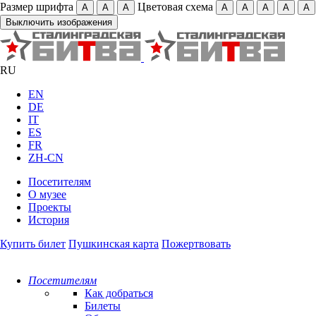
Размер шрифта
Цветовая схема
А
А
А
А
А
А
А
А
Выключить изображения
RU
EN
DE
IT
ES
FR
ZH-CN
Посетителям
О музее
Проекты
История
Купить билет
Пушкинская карта
Пожертвовать
Посетителям
Как добраться
Билеты