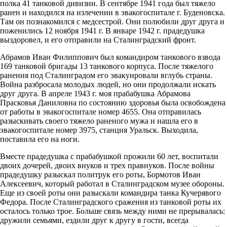
полка 41 танковой дивизии. В сентябре 1941 года был тяжело
ранен и находился на излечении в эвакогоспитале г. Буденовска.
Там он познакомился с медсестрой. Они полюбили друг друга и
поженились 12 ноября 1941 г. В январе 1942 г. прадедушка
выздоровел, и его отправили на Сталинградский фронт.
Абрамов Иван Филиппович был командиром­ танкового взвода
169 танковой бригады 13 танкового корпуса. После тяжелого
ранения под Сталинградом его эвакуировали вглубь страны.
Война разбросала молодых людей, но они продолжали искать
друг друга. В апреле 1943 г. моя прабабушка Абрамова
Прасковья Даниловна по состоянию здоровья была освобождена
от работы в эвакогоспитале номер 4655. Она отправилась
разыскивать своего тяжело раненого мужа и нашла его в
эвакогоспитале номер 3975, станция Уральск. Выходила,
поставила его на ноги.
Вместе прадедушка с прабабушкой прожили 60 лет, воспитали
двоих дочерей, двоих внуков и трех правнуков. После войны
прадедушку разыскал политрук его роты, Бормотов Иван
Алексеевич, который работал в Сталинградском музее обороны.
Еще из своей роты они разыскали командира танка Кучерявого
Федора. После Сталинградского сражения из танковой роты их
осталось только трое. Больше связь между ними не прерывалась:
дружили семьями, ездили друг к другу в гости, всегда