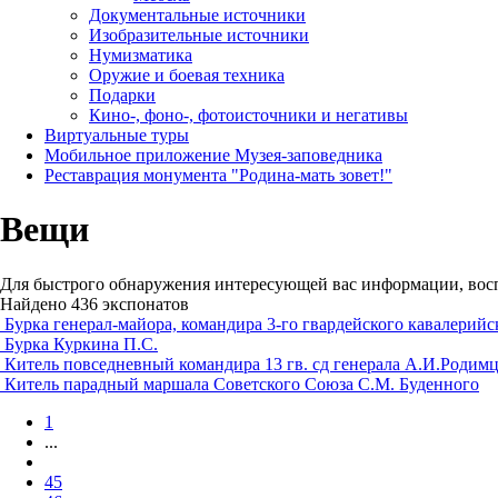
Документальные источники
Изобразительные источники
Нумизматика
Оружие и боевая техника
Подарки
Кино-, фоно-, фотоисточники и негативы
Виртуальные туры
Мобильное приложение Музея-заповедника
Реставрация монумента "Родина-мать зовет!"
Вещи
Для быстрого обнаружения интересующей вас информации, вос
Найдено 436 экспонатов
Бурка генерал-майора, командира 3-го гвардейского кавалерийск
Бурка Куркина П.С.
Китель повседневный командира 13 гв. сд генерала А.И.Родим
Китель парадный маршала Советского Союза С.М. Буденного
1
...
45