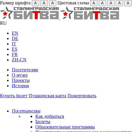
Размер шрифта
Цветовая схема
А
А
А
А
А
А
А
А
RU
EN
DE
IT
ES
FR
ZH-CN
Посетителям
О музее
Проекты
История
Купить билет
Пушкинская карта
Пожертвовать
Посетителям
Как добраться
Билеты
Образовательные программы