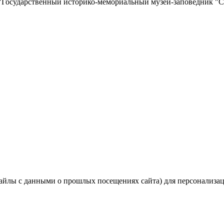
"Государственный историко-мемориальный музей-заповедник "С
айлы с данными о прошлых посещениях сайта) для персонализаци