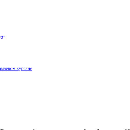
ва”
амаевом кургане