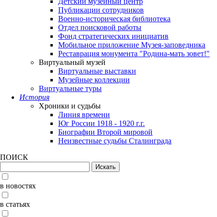
Детский музейный центр
Публикации сотрудников
Военно-историческая библиотека
Отдел поисковой работы
Фонд стратегических инициатив
Мобильное приложение Музея-заповедника
Реставрация монумента "Родина-мать зовет!"
Виртуальный музей
Виртуальные выставки
Музейные коллекции
Виртуальные туры
История
Хроники и судьбы
Линия времени
Юг России 1918 - 1920 г.г.
Биографии Второй мировой
Неизвестные судьбы Сталинграда
ПОИСК
в новостях
в статьях