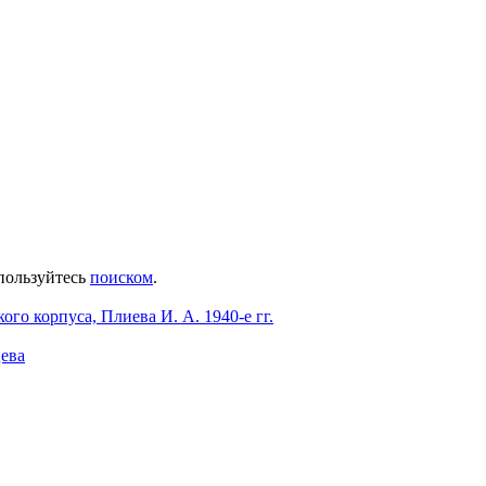
пользуйтесь
поиском
.
ого корпуса, Плиева И. А. 1940-е гг.
цева