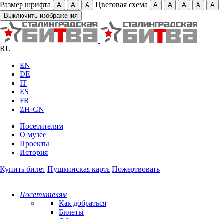
Размер шрифта
Цветовая схема
А
А
А
А
А
А
А
А
Выключить изображения
RU
EN
DE
IT
ES
FR
ZH-CN
Посетителям
О музее
Проекты
История
Купить билет
Пушкинская карта
Пожертвовать
Посетителям
Как добраться
Билеты