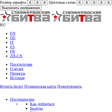
Размер шрифта
Цветовая схема
А
А
А
А
А
А
А
А
Выключить изображения
RU
EN
DE
IT
ES
FR
ZH-CN
Посетителям
О музее
Проекты
История
Купить билет
Пушкинская карта
Пожертвовать
Посетителям
Как добраться
Билеты