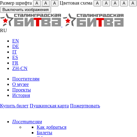
Размер шрифта
Цветовая схема
А
А
А
А
А
А
А
А
Выключить изображения
RU
EN
DE
IT
ES
FR
ZH-CN
Посетителям
О музее
Проекты
История
Купить билет
Пушкинская карта
Пожертвовать
Посетителям
Как добраться
Билеты