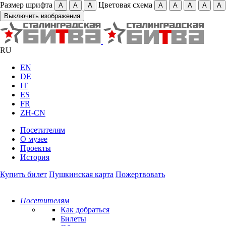
Размер шрифта
Цветовая схема
А
А
А
А
А
А
А
А
Выключить изображения
RU
EN
DE
IT
ES
FR
ZH-CN
Посетителям
О музее
Проекты
История
Купить билет
Пушкинская карта
Пожертвовать
Посетителям
Как добраться
Билеты