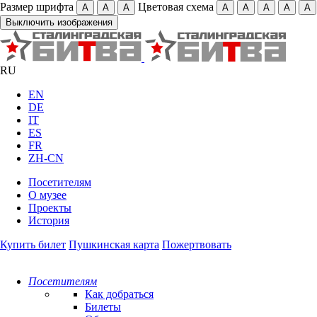
Размер шрифта
Цветовая схема
А
А
А
А
А
А
А
А
Выключить изображения
RU
EN
DE
IT
ES
FR
ZH-CN
Посетителям
О музее
Проекты
История
Купить билет
Пушкинская карта
Пожертвовать
Посетителям
Как добраться
Билеты