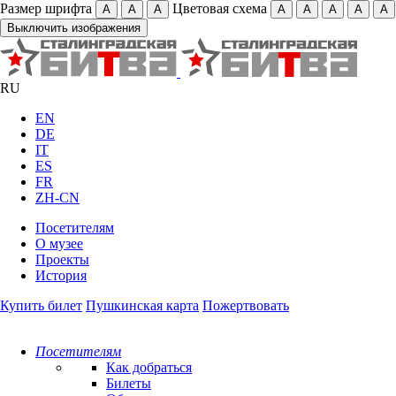
Размер шрифта
Цветовая схема
А
А
А
А
А
А
А
А
Выключить изображения
RU
EN
DE
IT
ES
FR
ZH-CN
Посетителям
О музее
Проекты
История
Купить билет
Пушкинская карта
Пожертвовать
Посетителям
Как добраться
Билеты