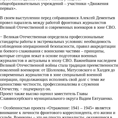
общеобразовательных учреждений – участники «Движения
первых».
В своем выступлении перед собравшимися Алексей Дементьев
провел параллель между работой фронтовых журналистов
Великой Отечественной и современных военкоров в зоне СВО.
− Великая Отечественная определила профессиональные
стандарты работы в экстремальных условиях: необходимость
соблюдения операционной безопасности, правил аккредитации
и боевого слаживания с воинскими частями – принципы,
которые сегодня лежат в основе подготовки военных
журналистов и актуальны в эпоху СВО. Важнейшим наследием
Великой Отечественной войны стала традиция преемственности
поколений военкоров: от Шолохова, Матусовского и Халдея до
современных журналистов в зоне специальной военной
операции, продолжающих исполнять свой долг с теми же
ценностями честности, профессионализма и служения
Отечеству, − подчеркнул он.
Проект также высоко оценил заместитель Главы
Славяносербского муниципального округа Вадим Евтушенко.
− Особенностью проекта «Отражение: 1941 – 1945» является
внимание к личности фронтового корреспондента, его жизни и
судьбе. Военкоры − это не просто журналисты, оказавшиеся в