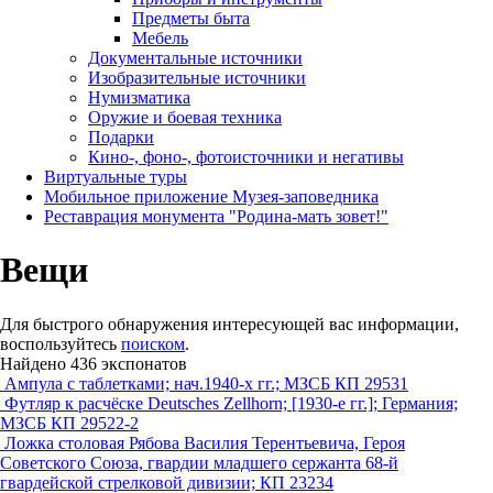
Предметы быта
Мебель
Документальные источники
Изобразительные источники
Нумизматика
Оружие и боевая техника
Подарки
Кино-, фоно-, фотоисточники и негативы
Виртуальные туры
Мобильное приложение Музея-заповедника
Реставрация монумента "Родина-мать зовет!"
Вещи
Для быстрого обнаружения интересующей вас информации,
воспользуйтесь
поиском
.
Найдено 436 экспонатов
Ампула с таблетками; нач.1940-х гг.; МЗСБ КП 29531
Футляр к расчёске Deutsches Zellhorn; [1930-е гг.]; Германия;
МЗСБ КП 29522-2
Ложка столовая Рябова Василия Терентьевича, Героя
Советского Союза, гвардии младшего сержанта 68-й
гвардейской стрелковой дивизии; КП 23234