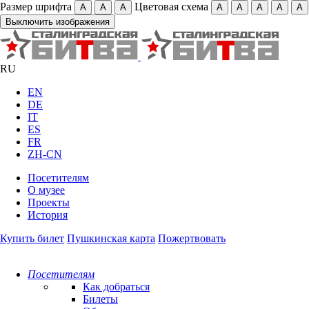
Размер шрифта
Цветовая схема
А
А
А
А
А
А
А
А
Выключить изображения
RU
EN
DE
IT
ES
FR
ZH-CN
Посетителям
О музее
Проекты
История
Купить билет
Пушкинская карта
Пожертвовать
Посетителям
Как добраться
Билеты