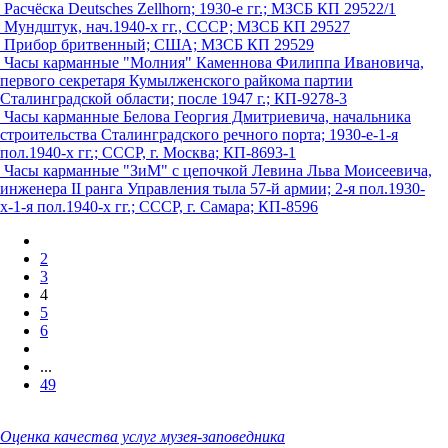
Расчёска Deutsches Zellhorn; 1930-е гг.; МЗСБ КП 29522/1
Мундштук, нач.1940-х гг., СССР; МЗСБ КП 29527
Прибор бритвенный; США; МЗСБ КП 29529
Часы карманные "Молния" Каменнова Филиппа Ивановича,
первого секретаря Кумылженского райкома партии
Сталинградской области; после 1947 г.; КП-9278-3
Часы карманные Белова Георгия Дмитриевича, начальника
строительства Сталинградского речного порта; 1930-е-1-я
пол.1940-х гг.; СССР, г. Москва; КП-8693-1
Часы карманные "ЗиМ" с цепочкой Левина Льва Моисеевича,
инженера II ранга Управления тыла 57-й армии; 2-я пол.1930-
х-1-я пол.1940-х гг.; СССР, г. Самара; КП-8596
2
3
4
5
6
...
49
Оценка качества услуг музея-заповедника