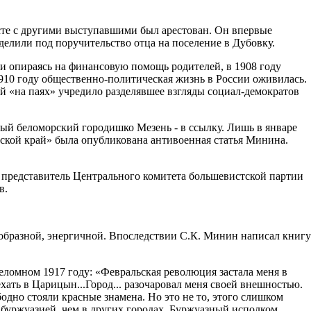
есте с другими выступавшими был арестован. Он впервые
делили под поручительство отца на посе­ление в Дубовку.
 и опи­раясь на финансовую помощь родителей, в 1908 году
1910 году обще­ственно-политическая жизнь в России оживилась.
 «на паях» учредило разделяв­шее взгляды социал-демократов
ный беломорский городишко Мезень - в ссылку. Лишь в январе
нской край» была опубликована антиво­енная статья Минина.
пред­ставитель Центрального коми­тета большевистской партии
в.
образной, энергич­ной. Впоследствии С.К. Минин написал книгу
реломном 1917 году: «Февральская революция застала меня в
хать в Царицын...Город... разочаро­вал меня своей внешностью.
бодно стояли красные знамена. Но это не то, этого слишком
о бур­жуазией, чем в других городах. Буржуазный исполком