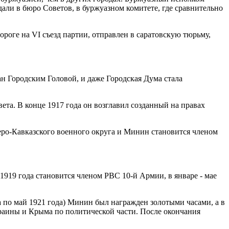
али в бюро Советов, в буржуазном комитете, где сравни­тельно
дороге на
VI
съезд пар­тии, отправлен в саратовскую тюрьму,
ран Городским Головой, и даже Городская Дума стала
та. В конце 1917 года он возглавил создан­ный на правах
ро-Кавказского во­енного округа и Минин ста­новится членом
1919 года стано­вится членом РВС 10-й Армии, в январе - мае
да по май 1921 года) Минин был награжден золоты­ми часами, а в
краины и Крыма по политической части. После окончания