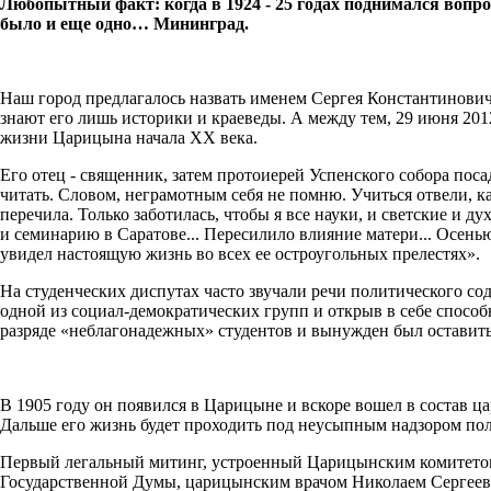
Любопытный факт: когда в 1924 - 25 годах поднимался воп­р
было и еще одно… Мининград.
Наш город предлага­лось назвать именем Сергея Константинович
знают его лишь историки и краеведы. А между тем, 29 июня 201
жизни Царицына нача­ла
XX
века.
Его отец - священник, затем протоиерей Успенского собора пос
читать. Словом, не­грамотным себя не помню. Учиться отвели, ка
пере­чила. Только заботилась, что­бы я все науки, и светские и
и семинарию в Саратове... Пересилило влия­ние матери... Осень
увидел настоящую жизнь во всех ее ос­троугольных прелестях».
На студенческих диспу­тах часто звучали речи поли­тического со
одной из социал-демократических групп и открыв в себе способ
разряде «неблагонадежных» студентов и вынужден был ос­тавить
В 1905 году он появился в Царицыне и вскоре вошел в состав ц
Дальше его жизнь будет проходить под не­усыпным надзором пол
Первый легальный митинг, устроенный Царицынским ко­митетом Р
Государственной Думы, царицынским врачом Николаем Сергеевич