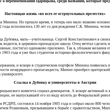
ос о переименовании Царицына, среди названий, которые пре
Настоящая жизнь
«во всех ее
остроугольных
прелестях»
а Минина. Но прошло время, и теперь оно мало знакомо основной
2 года исполнилось 130 лет со дня рождения С.К. Минина, челов
ада Дубовка, мать—учитель­ница. Сергей Константинович в свои
к водится, в церковно-приходскую шко­лу. Отец мечтал сделать и
 духовные, постигал одинаково прилежно. Так я, ублажая же­лани
ю 1903 года я уже был студентом историко-филологического факул
держания, и вско­ре в студенческом портфеле Минина появилась п
ности незаурядного пропагандиста, Минин приобрел ораторский о
 университет.
Ссылка в Дубовку
и университеты в
Австрии
арицынского комите­та социал-демократов. А вско­ре активный 
иции, не выпускавшей его из виду вплоть до Февральской рево­
СДРП, состоялся 14 ноября 1905 года и собрал око­ло 800 чело
ем Розановым, при­зывавшим к борьбе с правитель­ством, Мини