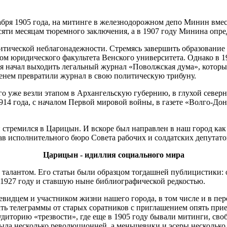
кабря 1905 года, на ми­тинге в железнодорожном де­по Минин вм
есяти месяцам тю­ремного заключения, а в 1907 году Минина опре
итической небла­гонадежности. Стремясь за­вершить образование
том юридического факуль­тета Венского университе­та. Однако в 
я начал выходить легальный журнал «Поволжская дума», который
нем превратили журнал в свою политическую три­буну.
его уже везли этапом в Архангельскую губернию, в глухой север
914 года, с началом Первой мировой вой­ны, в газете «Волго-До
тремился в Царицын. И вскоре был на­правлен в наш город как 
тав исполнительного бюро Совета рабочих и солдатских депутато
Царицын - идиллия социального мира
талантом. Его статьи были образцом тогдашней пуб­лицистики: 
 1927 году и ставшую ныне библиографи­ческой редкостью.
евидцем и участ­ником жизни нашего города, в том числе и в пе
чать теле­граммы от старых соратников с приглашением опять прие
диторию «трезвости», где еще в 1905 году бывали митин­ги, сво
 была несколь­ко революционней, а меньше­вики и эсеры нескольк