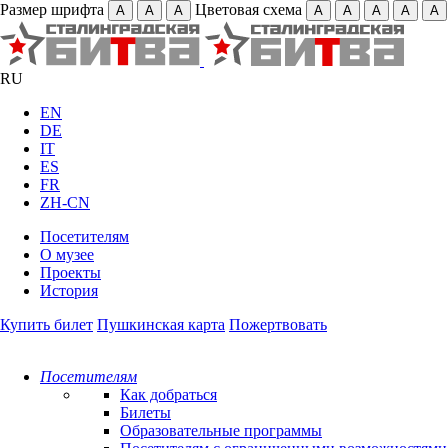
Размер шрифта
Цветовая схема
А
А
А
А
А
А
А
А
RU
EN
DE
IT
ES
FR
ZH-CN
Посетителям
О музее
Проекты
История
Купить билет
Пушкинская карта
Пожертвовать
Посетителям
Как добраться
Билеты
Образовательные программы