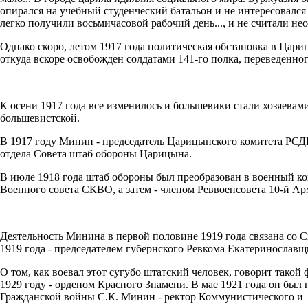
опирал­ся на учебный студенческий батальон и не интересовался
легко получили восьми­часовой рабочий день..., и не считали не
Однако скоро, летом 1917 го­да политическая обстановка в Цари
откуда вскоре осво­божден солдатами 141-го пол­ка, переведенно
К осени 1917 года все изме­нилось и большевики стали хо­зяева
большевистской.
В 1917 году Минин - пред­седатель Царицынского ко­митета РСД
отдела Совета штаб обороны Царицына.
В июле 1918 года штаб обо­роны был преобразован в во­енный к
Военного со­вета СКВО, а затем - членом Реввоенсовета 10-й А
Деятельность Минина в пер­вой половине 1919 года связа­на со 
1919 года - пред­седателем губернского Ревкома Екатеринославщ
О том, как воевал этот сугу­бо штатский человек, говорит такой 
1929 году - орде­ном Красного Знамени. В мае 1921 года он б
Гражданской войны С.К. Минин - рек­тор Коммунистического и