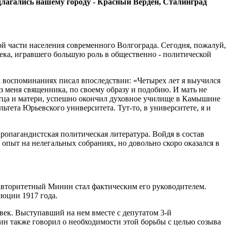
дла­гались нашему городу - Красный Верден, Сталинград
 части населения современно­го Волгограда. Сегодня, пожа­луй,
ека, игравшего большую роль в общественно - полити­ческой
х воспоминаниях писал впоследствии: «Четырех лет я выучился
з меня священника, по своему обра­зу и подобию. И мать не
я отца и матери, успеш­но окончил духовное училище в Камышине
ьтета Юрьевского университета. Тут-то, в университете, я и
ропаган­дистская политическая литера­тура. Войдя в состав
пыт на нелегальных собрани­ях, но довольно скоро оказался в
и авторитетный Минин стал фактическим его руководителем.
люции 1917 года.
век. Выступавший на нем вместе с депутатом 3-й
н также говорил о необходимости этой борьбы с целью созыва