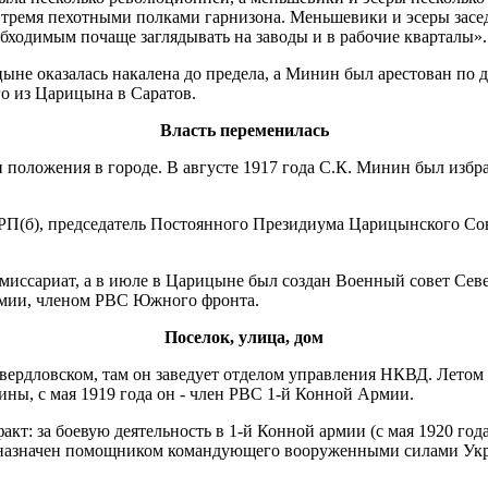
 тремя пехотными полками гар­низона. Меньшевики и эсеры засед
обходимым почаще заглядывать на заводы и в рабо­чие кварталы».
цыне оказалась накалена до предела, а Минин был арес­тован по 
го из Царицына в Саратов.
Власть переменилась
ми положения в городе. В августе 1917 года С.К. Минин был изб
РП(б), председа­тель Постоянного Президиума Царицынского Сове
омиссариат, а в июле в Царицыне был создан Военный совет Севе
рмии, чле­ном РВС Южного фронта.
Поселок, улица, дом
Свердловском, там он заведует отделом управления НКВД. Летом 
ины, с мая 1919 года он - член РВС 1-й Конной Армии.
факт: за боевую деятель­ность в 1-й Конной армии (с мая 1920 го
ыл назначен по­мощником командующего воо­руженными силами У