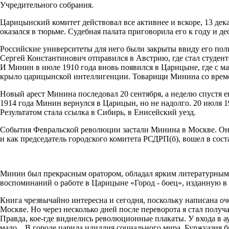
Учредительного собрания.
Царицынский комитет дейс­твовал все активнее и вскоре, 13 де
оказался в тюрьме. Судебная палата приговорила его к году и д
Российские университеты для него были закрыты вви­ду его пол
Сергей Константинович отправил­ся в Австрию, где стал студен­
И Минин в июле 1910 года вновь появился в Царицыне, где с ма
крыло царицынской интел­лигенции. Товарищи Минина со време
Новый арест Минина пос­ледовал 20 сентября, а неделю спустя 
1914 года Минин вернулся в Царицын, но не надолго. 20 ию­ля 1
Результатом стала ссылка в Сибирь, в Енисейский уезд.
События Февральской ре­волюции застали Минина в Москве. Он с
и как председатель городского комитета РСДРП(б), вошел в сос
Минин был прекрасным оратором, обладал ярким лите­ратурным 
воспоминаний о работе в Царицыне «Город - боец», изданную в
Книга чрезвычайно ин­тересна и сегодня, поскольку написана оч
Москве. Но че­рез несколько дней после пе­реворота я стал полу
Правда, кое-где виднелись революционные плакаты. У входа в ау
мало... В городе ца­рила идиллия социального ми­ра. Буржуазия