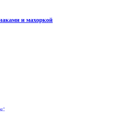
наками и махоркой
ва”