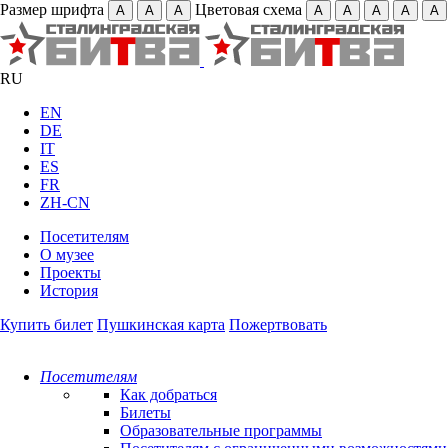
Размер шрифта
Цветовая схема
А
А
А
А
А
А
А
А
RU
EN
DE
IT
ES
FR
ZH-CN
Посетителям
О музее
Проекты
История
Купить билет
Пушкинская карта
Пожертвовать
Посетителям
Как добраться
Билеты
Образовательные программы