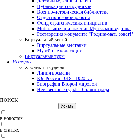
Детский музейный центр
Публикации сотрудников
Военно-историческая библиотека
Отдел поисковой работы
Фонд стратегических инициатив
Мобильное приложение Музея-заповедника
Реставрация монумента "Родина-мать зовет!"
Виртуальный музей
Виртуальные выставки
Музейные коллекции
Виртуальные туры
История
Хроники и судьбы
Линия времени
Юг России 1918 - 1920 г.г.
Биографии Второй мировой
Неизвестные судьбы Сталинграда
ПОИСК
в новостях
в статьях