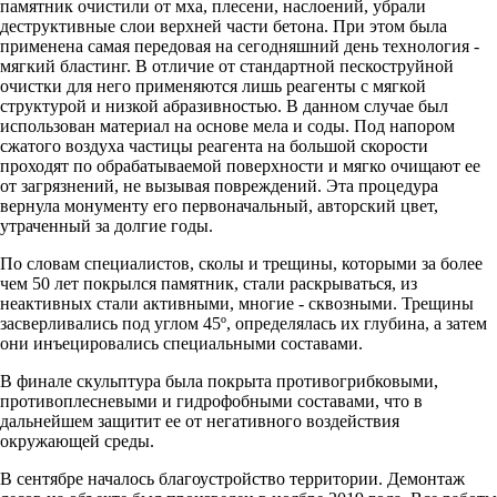
памятник очистили от мха, плесени, наслоений, убрали
деструктивные слои верхней части бетона. При этом была
применена самая передовая на сегодняшний день технология -
мягкий бластинг. В отличие от стандартной пескоструйной
очистки для него применяются лишь реагенты с мягкой
структурой и низкой абразивностью. В данном случае был
использован материал на основе мела и соды. Под напором
сжатого воздуха частицы реагента на большой скорости
проходят по обрабатываемой поверхности и мягко очищают ее
от загрязнений, не вызывая повреждений. Эта процедура
вернула монументу его первоначальный, авторский цвет,
утраченный за долгие годы.
По словам специалистов, сколы и трещины, которыми за более
чем 50 лет покрылся памятник, стали раскрываться, из
неактивных стали активными, многие - сквозными. Трещины
засверливались под углом 45º, определялась их глубина, а затем
они инъецировались специальными составами.
В финале скульптура была покрыта противогрибковыми,
противоплесневыми и гидрофобными составами, что в
дальнейшем защитит ее от негативного воздействия
окружающей среды.
В сентябре началось благоустройство территории. Демонтаж