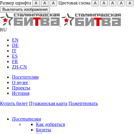
Размер шрифта
Цветовая схема
А
А
А
А
А
А
А
А
Выключить изображения
RU
EN
DE
IT
ES
FR
ZH-CN
Посетителям
О музее
Проекты
История
Купить билет
Пушкинская карта
Пожертвовать
Посетителям
Как добраться
Билеты