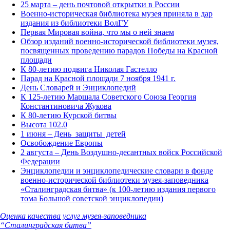
25 марта – день почтовой открытки в России
Военно-историческая библиотека музея приняла в дар
издания из библиотеки ВолГУ
Первая Мировая война, что мы о ней знаем
Обзор изданий военно-исторической библиотеки музея,
посвященных проведению парадов Победы на Красной
площади
К 80-летию подвига Николая Гастелло
Парад на Красной площади 7 ноября 1941 г.
День Словарей и Энциклопедий
К 125-летию Маршала Советского Союза Георгия
Константиновича Жукова
К 80-летию Курской битвы
Высота 102.0
1 июня – День защиты детей
Освобождение Европы
2 августа – День Воздушно-десантных войск Российской
Федерации
Энциклопедии и энциклопедические словари в фонде
военно-исторической библиотеки музея-заповедника
«Сталинградская битва» (к 100-летию издания первого
тома Большой советской энциклопедии)
Оценка качества услуг музея-заповедника
“Сталинградская битва”