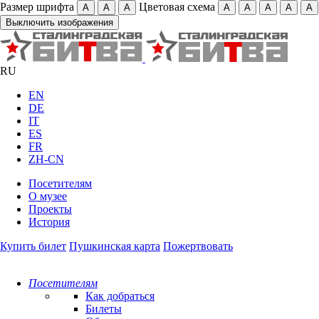
Размер шрифта
Цветовая схема
А
А
А
А
А
А
А
А
Выключить изображения
RU
EN
DE
IT
ES
FR
ZH-CN
Посетителям
О музее
Проекты
История
Купить билет
Пушкинская карта
Пожертвовать
Посетителям
Как добраться
Билеты