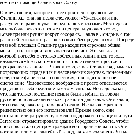
комитета помощи Советскому Союзу.
О впечатлении, которое на нее произвел разрушенный
Сталинград, она написала следующее: «Ужасная картина
разрушения развернулась перед нашими глазами. Моя первая
мысль была, что это похоже на центральную часть города
Ковентри или руины вокруг собора св. Павла в Лондоне, с той
разницей, что хаос и развал казались беспредельными…Посреди
главной площади Сталинграда находится огромная общая
могила, над которой возвышается обелиск. Эта могила, в
которой погребено столько доблестных защитников города,
называется «Братской могилой» – трогательное, простое и
прекрасное название…В таком городе, как Сталинград, мысль о
потрясающих страданиях и человеческих жертвах, понесенных
вследствие фашистского нашествия, приводит в полное
оцепенение. Человеческое воображение просто отказывается
представить себе бедствие такого масштаба. Но надо сказать,
что, как только последние немцы были выбиты из города,
русские использовали его как трамплин для атаки. Они знали,
что начался, наконец, немецкий отлив. И с какою мрачною
решимостью они его использовали! Прежде всего, они
восстановили разрушенную железнодорожную станцию и пути.
Затем они отремонтировали здание Городского Совета, чтобы
оно снова стало центром гражданской городской жизни. Они
восстановили сталелитейный завод, на котором занято 30 тыс.