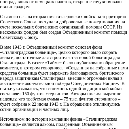
пострадавших от немецких налетов, искренне сочувствовали
сталинградцам.
С самого начала вторжения гитлеровских войск на территорию
Советского Союза поступали добровольные пожертвования на
счета нескольких британских организаций помощи СССР. Из
нескольких фондов был создан Объединенный комитет помощи
Советскому Союзу.
В мае 1943 г. Объединенный комитет основал фонд
«Сталинградская больница», целью которого было собрать
деньги, достаточные для строительства новой больницы для
Сталинграда. В газете «Таймс» было опубликовано обращение
комитета, в котором говорилось: «Созданная на собранные нами
средства больница будет выражать благодарность британского
народа защитникам Сталинграда, внесшим огромный вклад в
достижение окончательной победы Объединенных Наций». В
статье указывалось, что стоимость одной медицинской койки
составляет 150 фунтов стерлингов. Авторы письма выразили
надежду, что требуемая сумма – 75 тыс. фунтов стерлингов –
будет собрана к 22 июня 1943 г. На обращение откликнулись
сотни организаций и частных лиц.
Источником по истории кампании фонда «Сталинградская
больница» является альбом, подаренный Объединенным