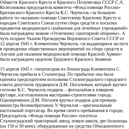
Обществ Красного Креста и Красного Полумесяца СССР С.А.
Колесникова председатель комитета «Фонд помощи России»
Британского Красного Креста К.С. Черчилль «за большую
работу по оказанию помощи Советскому Красному Кресту и
народам Советского Союза путем сбора средств и посылки
предметов медицинского снабжения для лечебных учреждений»
была награждена знаком «Отличнику санитарной обороны». А
чуть позднее Указом Президиума Верховного Совета СССР от
12 апреля 1945 г. Клементина Черчилль «за выдающиеся заслуги
в проведении общественных мероприятий по сбору средств в
Англии для оказания медицинской помощи Красной Армии»
была награждена орденом Трудового Красного Знамени.
15 апреля 1945 г. спецпоездом из Ленинграда Клементина С.
Черчилль прибыла в Сталинград. По прибытии она была
принята председателем исполкома Сталинградского городского
совета депутатов трудящихся Д.М. Пигалевым, который вручил
госпоже К.С. Черчилль подарок – фотоальбом в изящном
футляре, изготовленном мастерами-строителями города.
Одновременно Д.М. Пигалев вручил подарок для премьер-
министра Великобритании У. Черчилля – оригинальный
настольный портсигар. Во время своего пребывания в городе,
Председатель «Фонда помощи России» посетила
Сталинградский тракторный завод, новую школу, две больницы
(на 150 и 50 коек), оборудованные на средства Объединенного