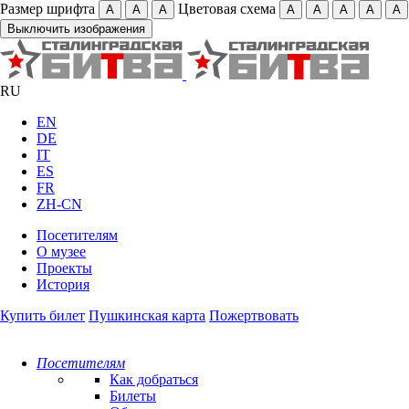
Размер шрифта
Цветовая схема
А
А
А
А
А
А
А
А
Выключить изображения
RU
EN
DE
IT
ES
FR
ZH-CN
Посетителям
О музее
Проекты
История
Купить билет
Пушкинская карта
Пожертвовать
Посетителям
Как добраться
Билеты