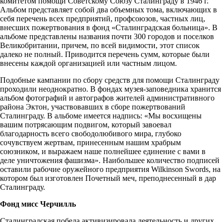
комитетом помощи Советскому Союзу Сталинграду в 1946 г.
Альбом представляет собой два объемных тома, включающих в
себя перечень всех предприятий, профсоюзов, частных лиц,
внесших пожертвования в фонд «Сталинградская больница». В
альбоме представлены названия почти 300 городов и поселков
Великобритании, причем, по всей видимости, этот список
далеко не полный. Приводится перечень сумм, которые были
внесены каждой организацией или частным лицом.
Подобные кампании по сбору средств для помощи Сталинграду
проходили неоднократно. В фондах музея-заповедника хранится
альбом фотографий и автографов жителей административного
района Эктон, участвовавших в сборе пожертвований
Сталинграду. В альбоме имеется надпись: «Мы восхищены
вашим потрясающим подвигом, который завоевал
благодарность всего свободолюбивого мира, глубоко
сочувствуем жертвам, принесенным нашим храбрым
союзником, и выражаем наше полнейшее единение с вами в
деле уничтожения фашизма». Наибольшее количество подписей
оставили рабочие оружейного предприятия Wilkinson Swords, на
котором был изготовлен Почетный меч, преподнесенный в дар
Сталинграду.
Фонд мисс Черчилль
Сталинградская победа активизировала деятельность и других