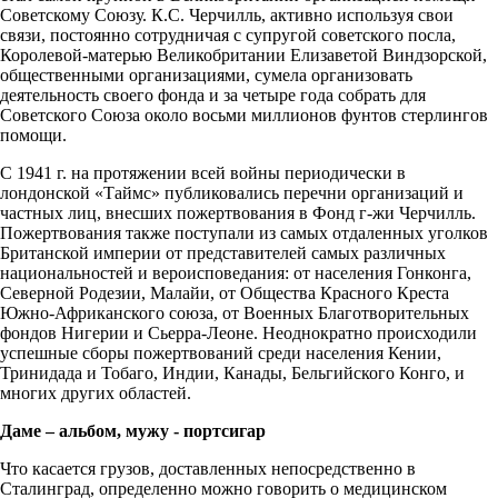
Советскому Союзу. К.С. Черчилль, активно используя свои
связи, постоянно сотрудничая с супругой советского посла,
Королевой-матерью Великобритании Елизаветой Виндзорской,
общественными организациями, сумела организовать
деятельность своего фонда и за четыре года собрать для
Советского Союза около восьми миллионов фунтов стерлингов
помощи.
С 1941 г. на протяжении всей войны периодически в
лондонской «Таймс» публиковались перечни организаций и
частных лиц, внесших пожертвования в Фонд г-жи Черчилль.
Пожертвования также поступали из самых отдаленных уголков
Британской империи от представителей самых различных
национальностей и вероисповедания: от населения Гонконга,
Северной Родезии, Малайи, от Общества Красного Креста
Южно-Африканского союза, от Военных Благотворительных
фондов Нигерии и Сьерра-Леоне. Неоднократно происходили
успешные сборы пожертвований среди населения Кении,
Тринидада и Тобаго, Индии, Канады, Бельгийского Конго, и
многих других областей.
Даме – альбом, мужу - портсигар
Что касается грузов, доставленных непосредственно в
Сталинград, определенно можно говорить о медицинском