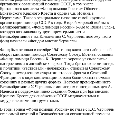
британских организаций помощи СССР, в том числе
Британского комитета «Фонд помощи России» Общества
Британского Красного Креста и ордена Св. Иоанна в
Иерусалиме. Таково официальное название самой крупной
организации помощи СССР в годы Второй мировой войны в
Великобритании. «Фонд помощи России» («Aid to Russia Fund»),
которую возглавляла супруга премьер-министра
Великобритании г-жа Клементина С. Черчилль, поэтому часто
фонд называли «Фондом миссис Черчилль».
Фонд был основан в октябре 1941 г. под влиянием набиравшей
оборот кампании помощи Советскому Союзу. Мотивы создания
«Фонда помощи России» К. Черчилль хорошо увязывались с
настроениями в английских верхах. Тогда британские министры
и политики чувствовали «неловкость», отказывая Советскому
Союзу в немедленном открытии второго фронта в Северной
Франции, и в виде компенсации готовы были оказать помощь
союзнику в разных других формах. Поэтому премьер-министр
Великобритании У. Черчилль с министром иностранных дел А.
Иденом и поддержали идею создания Фонда при Британском
Красном Кресте для снабжения СССР медикаментами и
хирургическими инструментами.
В годы войны «Фонд помощи России» во главе с К.С. Черчилль
стал самой крупной в Великобритании организацией помощи