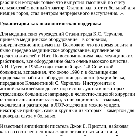
рабочих и который только что выпустил тысячный по счету
сельскохозяйственный трактор. Сталинград, этот гибельный для
немцев город, стал центром непрерывного наступления...».
Гуманитарка как психологическая поддержка
Для медицинских учреждений Сталинграда К.С. Черчилль
привезла медицинское оборудование – в основном,
хирургические инструменты. Возможно, что во время визита и
было передано медицинское оборудование, купленное на
средства жителей г. Нит. По воспоминаниям ряда медицинских
работников, все оборудование было очень высокого качества.
А.И. Гусев, в 1950-е годы главный врач 1-й Советской
больницы, вспоминал, что около 1990 г. в больнице еще
продолжало работать оборудование для дезинфекции белья,
переданное Клементиной С. Черчилль. Инструменты с
английским клеймом до сих пор используются в некоторых
отделениях больницы: например, в челюстно-лицевой хирургии
остались английские кусачки, в операционных – зажимы,
скальпели и распаторы, в ЛОР-отделении можно увидеть
некоторые приборы, самый крупный из которых – камертон для
проверки слуха у больных.
Известный английский писатель Джон Б. Пристли, наблюдая,
как его соотечественники жадно читают статьи и книги,